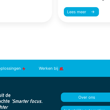
Lees meer
oplossingen
Werken bij
it de
Over ons
achte
‘Smarter focus.
hter