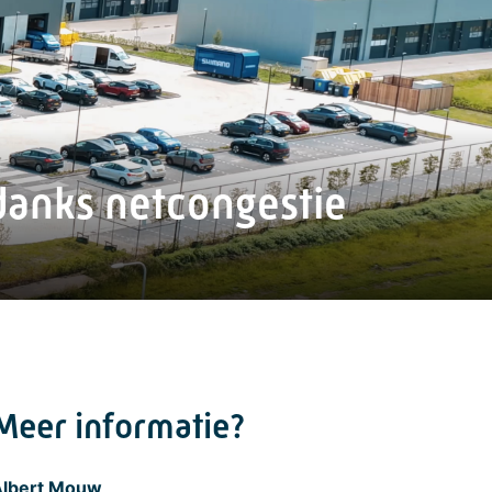
danks netcongestie
Meer informatie?
Albert Mouw