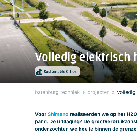
Volledig elektrisc
Sustainable Cities
batenburg techniek
projecten
volledig
Voor
Shimano
realiseerden we op het H2O 
pand. De uitdaging? De grootverbruikaansl
onderzochten we hoe je binnen de grenzen 