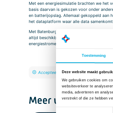
Met een energiesimulatie brachten we het vo
basis daarvan is gekozen voor onder and
en batterijopslag. Allemaal gekoppeld aa
het dataplatform waar alle data samenkomt
Met Batenburg Nexus heeft Shimano continu 
altijd beschikbaar is wanneer nodig. Hierdo
energiestromen én is het pand voorbereid 
Toestemming
Deze website maakt gebruik
We gebruiken cookies om cont
websiteverkeer te analyseren
media, adverteren en analys
Meer weten over B
verstrekt of die ze hebben v
Toestemmingsselectie