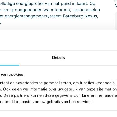
lledige energieprofiel van het pand in kaart. Op
M
ere een grondgebonden warmtepomp, zonnepanelen
n het energiemanagementsysteem Batenburg Nexus,
.
inzicht en zorgt slimme sturing dat de energie
or omzeilen ze netcongestie, is er meer grip op
op de toekomst.
Details
 van cookies
ent en advertenties te personaliseren, om functies voor social
. Ook delen we informatie over uw gebruik van onze site met on
e. Deze partners kunnen deze gegevens combineren met andere i
atenburg Nexus?
erzameld op basis van uw gebruik van hun services.