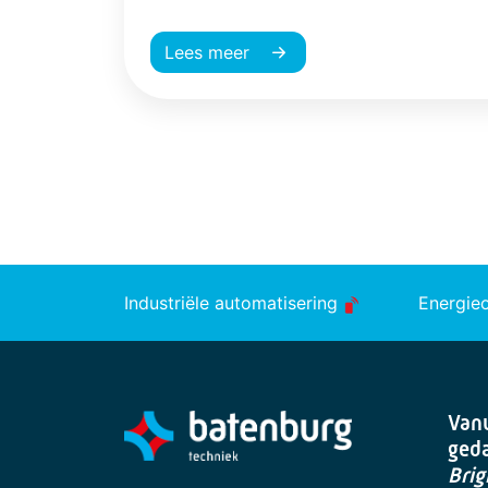
Lees meer
Industriële automatisering
Energie
Vanu
ged
Brig