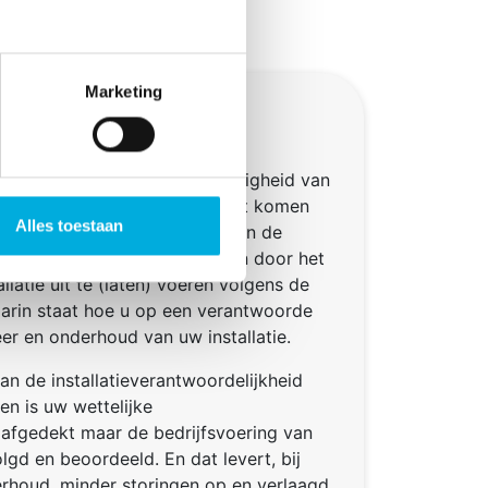
Marketing
woordelijkheid
verantwoordelijk voor de veiligheid van
n en/of dieren die in de buurt komen
Alles toestaan
. Dat is onder andere bepaald in de
ntwoordelijkheid inhoud geven door het
llatie uit te (laten) voeren volgens de
rin staat hoe u op een verantwoorde
r en onderhoud van uw installatie.
an de installatieverantwoordelijkheid
en is uw wettelijke
afgedekt maar de bedrijfsvoering van
lgd en beoordeeld. En dat levert, bij
erhoud, minder storingen op en verlaagd