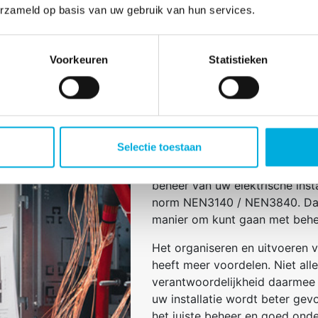
erzameld op basis van uw gebruik van hun services.
Voorkeuren
Statistieken
Installatieverant
U bent als werkgever/eigenaar 
uw personeel en overige mense
Selectie toestaan
van uw elektrische installaties
Arbo-wet. U kunt aan die vera
beheer van uw elektrische insta
norm NEN3140 / NEN3840. Daa
manier om kunt gaan met behee
Het organiseren en uitvoeren v
heeft meer voordelen. Niet alle
verantwoordelijkheid daarmee 
uw installatie wordt beter gevo
het juiste beheer en goed ond