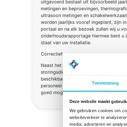
uitgevoerd bestaat uit bijvoorbeeld jaarl
metingen en beproevingen, thermografisc
ultrasoon metingen en schakelwerkza
worden jaarlijks vooraf ingeplant, zijn in
portaal en na elk bezoek zullen wij u v
onderhoudsrapportage hiermee bent u a
staat van uw installatie.
Correctief
Naast het uitvoeren van preventief ond
storingsdienst die vierentwintig uur en
beschikbaar is om met specialistische 
Toestemming
personeel klaar staan zodat de bedrijf
goed mogelijk door kunnen blijven gaan
Deze website maakt gebruik
We gebruiken cookies om cont
websiteverkeer te analyseren
media, adverteren en analys