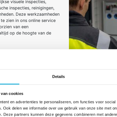
ijkse visuele inspecties,
he inspecties, reinigingen,
amheden. Deze werkzaamheden
 te zien in ons online service
oorzien van een
ltijd op de hoogte van de
erhoud hebben wij een
 zeven dagen per week
kennis en goed opgeleid
Details
sprocessen van onze klanten zo
.
 van cookies
ent en advertenties te personaliseren, om functies voor social
. Ook delen we informatie over uw gebruik van onze site met on
e. Deze partners kunnen deze gegevens combineren met andere i