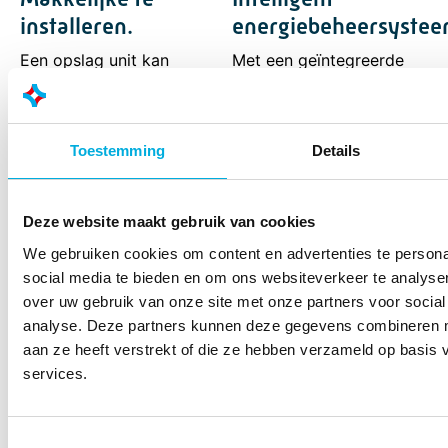
installeren.
energiebeheersystee
Een opslag unit kan
Met een geïntegreerde
direct worden
energiebeheersysteem kunn
geïnstalleerd met behulp
alle elektrische verbruikers
van de plug-and-play-
worden gemeten en individu
Toestemming
Details
functie in
worden geregeld.
overeenstemming met de
richtlijnen voor de
Deze website maakt gebruik van cookies
voedingsaansluiting.
Alles-in-één, AC-
We gebruiken cookies om content en advertenties te persona
gekoppelde oplossing en
social media te bieden en om ons websiteverkeer te analyse
cloudconnectiviteit.
over uw gebruik van onze site met onze partners voor social
analyse. Deze partners kunnen deze gegevens combineren me
aan ze heeft verstrekt of die ze hebben verzameld op basis
services.
Onze ervaring
Toestemmingsselectie