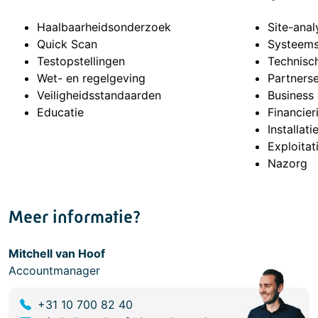
Haalbaarheidsonderzoek
Site-anal
Quick Scan
Systeems
Testopstellingen
Technisc
Wet- en regelgeving
Partnerse
Veiligheidsstandaarden
Business
Educatie
Financier
Installati
Exploitat
Nazorg
Meer informatie?
Mitchell van Hoof
Accountmanager
+31 10 700 82 40