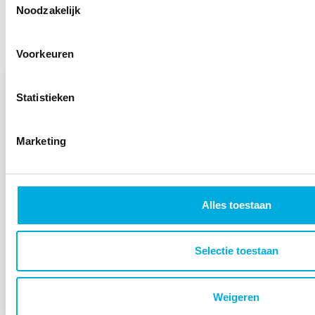
Noodzakelijk
Bekijk meer projecten
Voorkeuren
Statistieken
Marketing
Alles toestaan
Smart Grid voor AH Geldermalsen
Batenburg heeft samen met Switch Energy
Selectie toestaan
Albert Heijn geholpen met het zetten van de
volgende stap in het verduurzamen van hun
Weigeren
logistieke locatie.