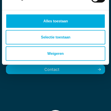
stroomlijnen deze met slimme componenten.
Alles toestaan
Over ons
Selectie toestaan
Industriële automatisering
Weigeren
Energieoplossingen
Contact