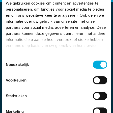
We gebruiken cookies om content en advertenties te
personaliseren, om functies voor social media te bieden
en om ons websiteverkeer te analyseren. Ook delen we
informatie over uw gebruik van onze site met onze
partners voor social media, adverteren en analyse. Deze
Stolwijkstraat 33
partners kunnen deze gegevens combineren met andere
3079 DN Rotterdam
informatie die u aan ze heeft verstrekt of die ze hebben
info@batenburg.nl
verzameld op basis van uw gebruik van hun services.
+31 010 - 292 80 80
Toestemmingsselectie
Noodzakelijk
Voorkeuren
Vanuit de gedachte
‘Smarter focus. Brighter
Statistieken
tomorrow’
realiseren we als technologiebedrijf
slimme oplossingen voor onze klanten. We
automatiseren bedrijfsprocessen en
Marketing