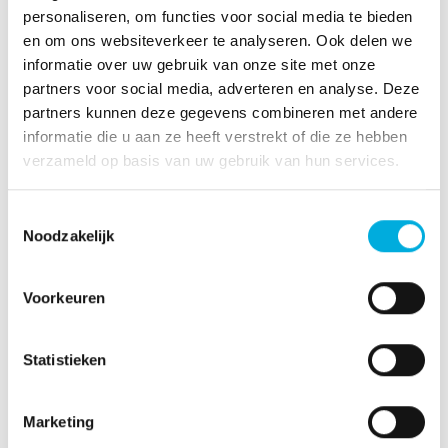
personaliseren, om functies voor social media te bieden
en om ons websiteverkeer te analyseren. Ook delen we
informatie over uw gebruik van onze site met onze
partners voor social media, adverteren en analyse. Deze
partners kunnen deze gegevens combineren met andere
informatie die u aan ze heeft verstrekt of die ze hebben
verzameld op basis van uw gebruik van hun services.
Toestemmingsselectie
Noodzakelijk
Ons directieteam bestaat uit
Voorkeuren
David Peters, CEO, Raad van Bestuur
Elles Staats, CFO, Raad van Bestuur
Statistieken
Michael Derksen, Divisiedirecteur Batenburg
Industriële Automatisering
Marketing