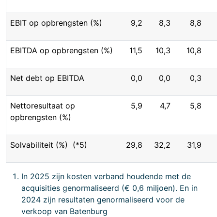
EBIT op opbrengsten (%)
9,2
8,3
8,8
EBITDA op opbrengsten (%)
11,5
10,3
10,8
Net debt op EBITDA
0,0
0,0
0,3
Nettoresultaat op
5,9
4,7
5,8
opbrengsten (%)
Solvabiliteit (%) (*5)
29,8
32,2
31,9
In 2025 zijn kosten verband houdende met de
acquisities genormaliseerd (€ 0,6 miljoen). En in
2024 zijn resultaten genormaliseerd voor de
verkoop van Batenburg