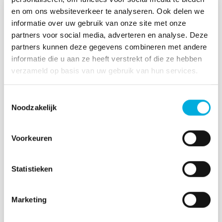
en om ons websiteverkeer te analyseren. Ook delen we
informatie over uw gebruik van onze site met onze
partners voor social media, adverteren en analyse. Deze
partners kunnen deze gegevens combineren met andere
informatie die u aan ze heeft verstrekt of die ze hebben
verzameld op basis van uw gebruik van hun services.
Toestemmingsselectie
Volledige automatisering voor de
Noodzakelijk
premixfabriek van Friso Minerals
Friso Minerals bouwde in Leeuwarden een
Voorkeuren
compleet nieuwe productielocatie voor
premixen. Wij verzorgden vanaf de eerste P&ID
de elektrotechniek en de PLC-, SCADA- en MES-
Statistieken
software, waarmee elke batch volledig
traceerbaar is.
Marketing
Lees meer