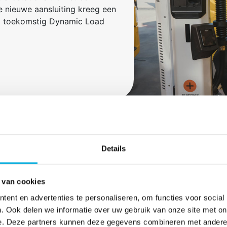
 nieuwe aansluiting kreeg een
op toekomstig Dynamic Load
2. Ondergrondse 
Details
zware belasting
 van cookies
Door middel van een gestuurd
4×240 mm² aluminium AC‑be
ent en advertenties te personaliseren, om functies voor social
verdeelkast. Vanuit hier voe
. Ook delen we informatie over uw gebruik van onze site met on
Unit.
e. Deze partners kunnen deze gegevens combineren met andere i