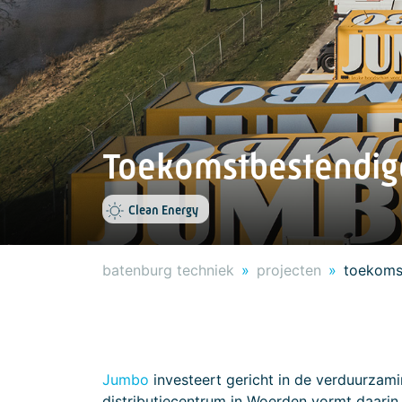
Toekomstbestendig
Clean Energy
batenburg techniek
projecten
toekoms
Jumbo
investeert gericht in de verduurzami
distributiecentrum in Woerden vormt daarin 