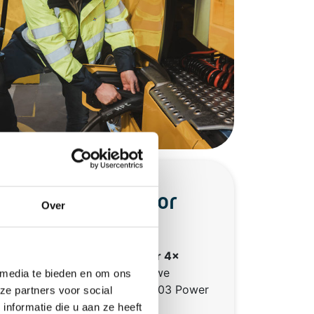
infrastructuur voor
Over
e boring legden we
250 meter 4×
kabeling
aan richting de nieuwe
 media te bieden en om ons
dt het systeem de Kempower C803 Power
ze partners voor social
nformatie die u aan ze heeft