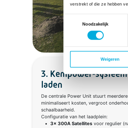
verstrekt of die ze hebben v
Toestemmingsselectie
Noodzakelijk
Weigeren
3. Kempower‑systeem 
laden
De centrale Power Unit stuurt meerdere s
minimaliseert kosten, vergroot onderh
schaalbaarheid.
Configuratie van het laadplein:
3× 300A Satellites
voor regulier (n