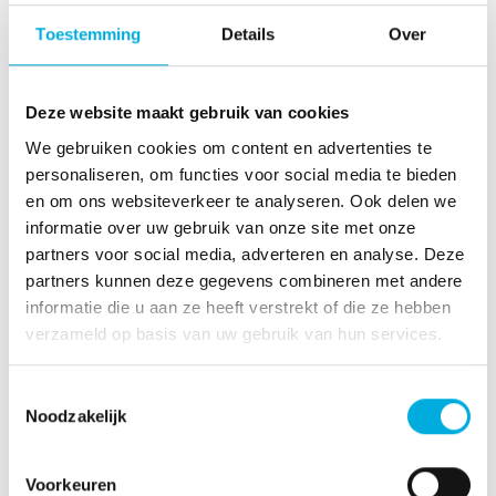
website in een bepaalde periode hebben bezocht.
Toestemming
Details
Over
Batenburg Techniek gebruikt deze data alleen
geaggregeerd en kan deze niet herleiden tot een pc of
individu. Via de instellingen van uw browser (IE, Firefox,
Deze website maakt gebruik van cookies
Chrome, Safari etc.) kunt u cookies uitschakelen.
We gebruiken cookies om content en advertenties te
Hieronder vindt u een lijst van cookies, de functie van
personaliseren, om functies voor social media te bieden
de cookie en de tijd waarin een cookie op uw
en om ons websiteverkeer te analyseren. Ook delen we
computer opgeslagen blijft.
informatie over uw gebruik van onze site met onze
partners voor social media, adverteren en analyse. Deze
Google Analytics (__utma, __utmb, __utmc, __utmz):
partners kunnen deze gegevens combineren met andere
Google Analytics is een webanalyse-service die wordt
informatie die u aan ze heeft verstrekt of die ze hebben
aangeboden door Google Inc. Via deze cookies krijgen
verzameld op basis van uw gebruik van hun services.
wij inzage in het bezoek op de website. Denk aan
bezoekersaantallen, populaire pagina’s en
Toestemmingsselectie
onderwerpen. Op deze manier kunnen wij de
Noodzakelijk
communicatie beter afstemmen op de behoeften van
de websitebezoekers. Batenburg Techniek kan niet zien
Voorkeuren
wie (welke pc) haar website bezoekt. Google kan dit