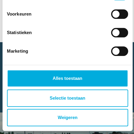
bedrijfspanden
Download
​Vanaf medio 2026 scherpt de overheid met de
Voorkeuren
EPBD IV regeling de eisen voor
laadinfrastructuur aan:​
Statistieken
Nieuwbouw/renovatie utiliteitsgebouwen
:
minimaal 1 laadpunt per 5 parkeerplaatsen;
Marketing
bij kantoren 1 per 2.
Bestaande utiliteitsgebouwen (>20
parkeerplaatsen)
: minimaal 1 laadpunt per
10 parkeerplaatsen of voorbekabeling voor
Alles toestaan
50% van de parkeerplaatsen.
Laadpunten moeten geschikt zijn voor slim
Selectie toestaan
laden
Batenburg kan helpen met de realisatie van uw
Weigeren
laadinfrastructuur. Interesse? Neem contact
met ons op.