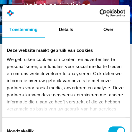
Robotics & Vision
Lees meer
Toestemming
Details
Over
Deze website maakt gebruik van cookies
We gebruiken cookies om content en advertenties te
Duurzaam, innovatief en
personaliseren, om functies voor social media te bieden
toekomstbestendig
en om ons websiteverkeer te analyseren. Ook delen we
informatie over uw gebruik van onze site met onze
Als systeemintegrator leveren we klant specifieke
partners voor social media, adverteren en analyse. Deze
oplossingen op maat. Wij hebben kennis van
partners kunnen deze gegevens combineren met andere
productieprocessen, algoritmes, besturingen en IT &
informatie die u aan ze heeft verstrekt of die ze hebben
Operational Technology, en helpen met het ontwerpen
verzameld op basis van uw gebruik van hun services.
en implementeren van onze oplossingen voor
procesautomatisering en procesinformatisering.
Toestemmingsselectie
Noodzakelijk