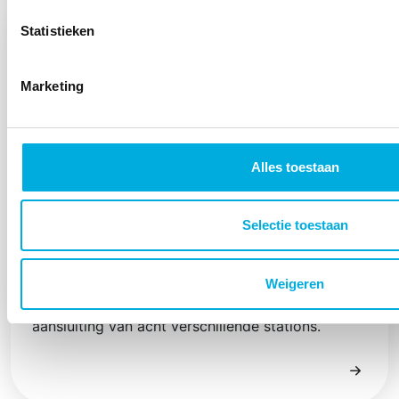
Statistieken
Marketing
Alles toestaan
Uitbreiding hybride stroomopslag
Selectie toestaan
Ter ondersteuning van de vliegwielen en de
batterij hebben Batenburg Energietechniek,
Batenburg Installatietechniek en Beenen samen
Weigeren
gezorgd voor de levering, installatie en
aansluiting van acht verschillende stations.