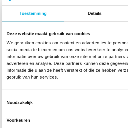
Toestemming
Details
Energieopslag
Laadpunten
Deze website maakt gebruik van cookies
Wat zijn uw opties voor
Batenburg realiseert
energieopslag om extra
laadinfrastructuur voor de
We gebruiken cookies om content en advertenties te persona
vermogen mogelijk te
elektrificatie van uw
social media te bieden en om ons websiteverkeer te analyse
maken? Batterij, H2 of
wagenpark, zowel voor
informatie over uw gebruik van onze site met onze partners 
thermisch?
auto, bus als
adverteren en analyse. Deze partners kunnen deze gegeve
vrachtwagen.
informatie die u aan ze heeft verstrekt of die ze hebben ver
gebruik van hun services.
Toestemmingsselectie
Noodzakelijk
Onze projecten
Voorkeuren