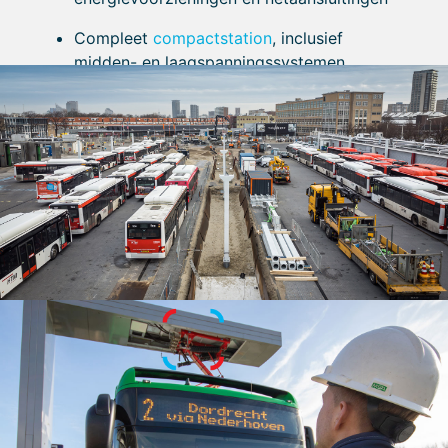
inzichtelijk te maken. Op basis van deze
gegevens adviseert Batenburg over de juiste
Compleet
compactstation
, inclusief
laadstrategie: snelladen tijdens pauzes of
midden- en laagspanningssystemen
nachtladen voor maximale efficiëntie. Wij
ontwerpen laadinfrastructuur zowel voor
Beveiligingsoplossingen
zoals
bestaande locaties als voor nieuw te
toegangscontrole en cameratoezicht
ontwikkelen terreinen.
Met onze expertise zorgen wij voor een
efficiënte en betrouwbare laadoplossing,
volledig afgestemd op uw logistieke proces.
Service, beheer en onderhoud
van uw laadplein