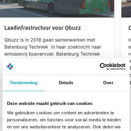
Laadinfrastructuur voor Qbuzz
Qbuzz is in 2018 gaan samenwerken met
I
Batenburg Techniek in haar zoektocht naar
e
emissievrij busvervoer. Batenburg Techniek
r
verzorgt de energie-infrastructuur voor de
a
laadoplossingen van Qbuzz. Zo werken we
B
samen aan een 100% elektrische toekomst
i
voor Qbuzz in 2030.
g
Toestemming
Details
Over
Deze website maakt gebruik van cookies
We gebruiken cookies om content en advertenties te
personaliseren, om functies voor social media te bieden
en om ons websiteverkeer te analyseren. Ook delen we