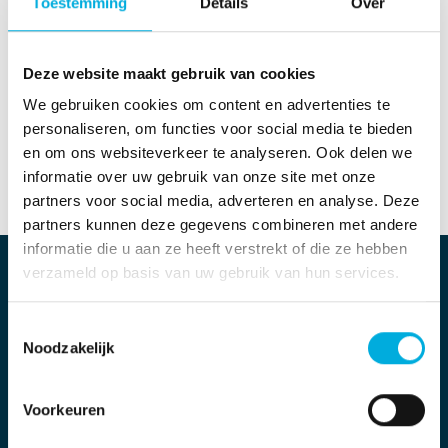
Toestemming
Details
Over
aan de
toekomstige laadbehoefte
te voldoen?
Welke technische maatregelen verbeteren de
capaciteit, zoals netverzwaring, extra aansluitingen
Deze website maakt gebruik van cookies
of optimalisatie van de huidige installatie?
We gebruiken cookies om content en advertenties te
Welke laadvermogens zijn nodig om vrachtwagens
personaliseren, om functies voor social media te bieden
binnen de beschikbare tijd met
100% State of
en om ons websiteverkeer te analyseren. Ook delen we
Charge (SOC)
te laten vertrekken?
informatie over uw gebruik van onze site met onze
partners voor social media, adverteren en analyse. Deze
partners kunnen deze gegevens combineren met andere
informatie die u aan ze heeft verstrekt of die ze hebben
verzameld op basis van uw gebruik van hun services.
Inzicht in impact op de dagelijkse
operatie
Toestemmingsselectie
Noodzakelijk
Naast het in kaart brengen van het benodigde
laadvermogen analyseren we ook de impact op de
Voorkeuren
bedrijfsvoering. Denk aan:
het optimaliseren van laadmomenten