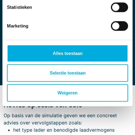
het voorkomen van piekbelastingen
Statistieken
het managen van energiestromen voor een
toekomstbestendige laadinfrastructuur
het creëren van een robuust systeem dat
Marketing
meegroeit met de bedrijfsactiviteiten van
Accuraatverhuur
Deze inzichten voorkomen verrassingen en bieden
Alles toestaan
duidelijkheid over investeringen op korte en lange
termijn.
Selectie toestaan
Weigeren
Advies op basis van data
Op basis van de simulatie geven we een concreet
advies over vervolgstappen zoals:
het type lader en benodigde laadvermogens