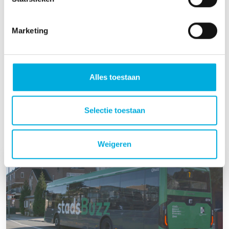
Jasper Willems
Accountmanager
Marketing
+31 10 700 82 40
jasper.willems@batenburg.nl
Alles toestaan
Selectie toestaan
Zie ook
Weigeren