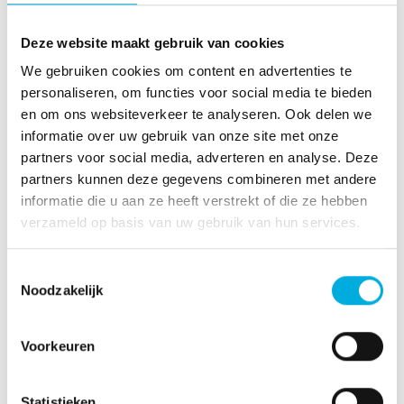
Een aangename temperatuur in de eCitaro wordt
gerealiseerd met het state-of-the-art
Deze website maakt gebruik van cookies
klimaatbeheersysteem. Uniek hieraan is dat de
We gebruiken cookies om content en advertenties te
chauffeur de temperatuur op zijn werkplek gescheiden
personaliseren, om functies voor social media te bieden
van de passagiers regelt.
en om ons websiteverkeer te analyseren. Ook delen we
informatie over uw gebruik van onze site met onze
Over HTM
partners voor social media, adverteren en analyse. Deze
HTM is het openbaar vervoerbedrijf van én voor de
partners kunnen deze gegevens combineren met andere
Haagse regio. HTM is vanouds hecht verankerd in de
informatie die u aan ze heeft verstrekt of die ze hebben
Haagse samenleving en is met trams, light-
verzameld op basis van uw gebruik van hun services.
railvoertuigen en bussen een herkenbaar en vertrouwd
gezicht in de regio. Met ruim 2.000 medewerkers
Toestemmingsselectie
verzorgen zij een belangrijk deel van het collectief
Noodzakelijk
personenvervoer over de rails en over de weg in Den
Haag en in de regio.
Voorkeuren
Meer informatie?
Statistieken