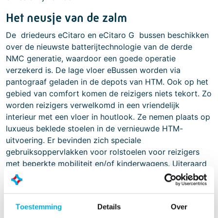
Het neusje van de zalm
De driedeurs eCitaro en eCitaro G bussen beschikken
over de nieuwste batterijtechnologie van de derde
NMC generatie, waardoor een goede operatie
verzekerd is. De lage vloer eBussen worden via
pantograaf geladen in de depots van HTM. Ook op het
gebied van comfort komen de reizigers niets tekort. Zo
worden reizigers verwelkomd in een vriendelijk
interieur met een vloer in houtlook. Ze nemen plaats op
luxueus beklede stoelen in de vernieuwde HTM-
uitvoering. Er bevinden zich speciale
gebruiksoppervlakken voor rolstoelen voor reizigers
met beperkte mobiliteit en/of kinderwagens. Uiteraard
zijn alle eCitaro’s voorzien van Spiegel Camera’s en
veiligheidssystemen zoals; Preventive Brake Assist en
Side Guard Assist. Hiermee wordt een veilige omgeving
Toestemming
Details
Over
gecreëerd voor de medeweggebruikers en passagiers.